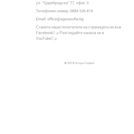
ул. “Царибродска” 77, офис 3
Телефонен номер: 0884 526 419
Email:
office@agorasofia.bg
Станете наши почитатели на страницата ни във
╢
Facebook
Разгледайте каналa ни в
╢
YouTube
© 2016 Агора София