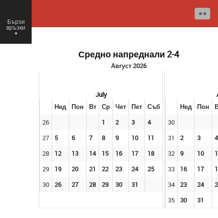
Бързи
връзки
○
Средно напреднали 2-4
Август 2026
July
Нед
Пон
Вт
Ср
Чет
Пет
Съб
Нед
Пон
26
1
2
3
4
30
27
5
6
7
8
9
10
11
31
2
3
4
28
12
13
14
15
16
17
18
32
9
10
1
29
19
20
21
22
23
24
25
33
16
17
1
30
26
27
28
29
30
31
34
23
24
2
35
30
31