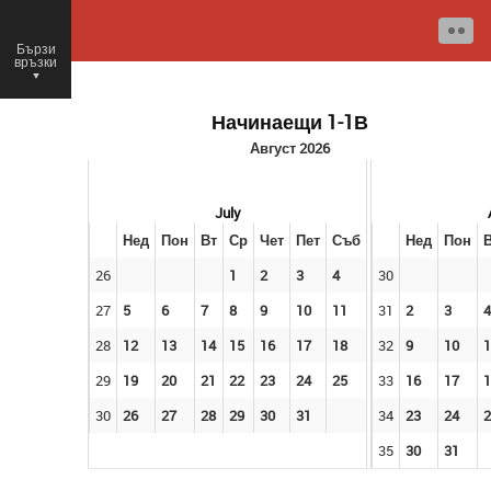
Бързи
връзки
○
Начинаещи 1-1В
Август 2026
July
Нед
Пон
Вт
Ср
Чет
Пет
Съб
Нед
Пон
26
1
2
3
4
30
27
5
6
7
8
9
10
11
31
2
3
4
28
12
13
14
15
16
17
18
32
9
10
1
29
19
20
21
22
23
24
25
33
16
17
1
30
26
27
28
29
30
31
34
23
24
2
35
30
31