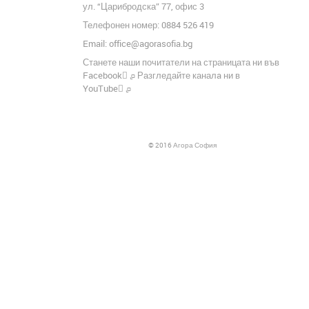
ул. “Царибродска” 77, офис 3
Телефонен номер: 0884 526 419
Email:
office@agorasofia.bg
Станете наши почитатели на страницата ни във
╢
Facebook
Разгледайте каналa ни в
╢
YouTube
© 2016 Агора София