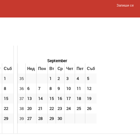
Запиши се
September
т
Съб
Нед
Пон
Вт
Ср
Чет
Пет
Съб
1
35
1
2
3
4
5
8
36
6
7
8
9
10
11
12
15
37
13
14
15
16
17
18
19
22
38
20
21
22
23
24
25
26
29
39
27
28
29
30