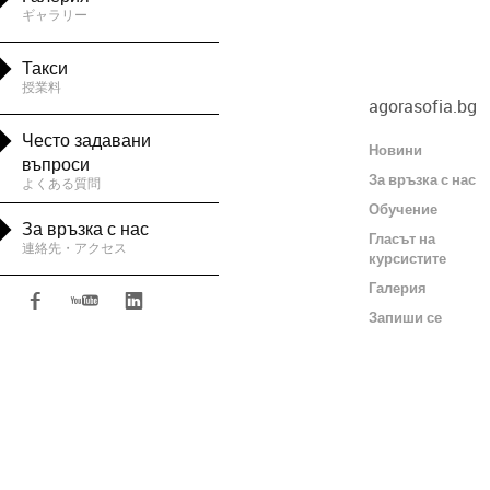
ギャラリー

Такси
授業料
agorasofia.bg

Често задавани
Новини
въпроси
За връзка с нас
よくある質問
Обучение

За връзка с нас
Гласът на
連絡先・アクセス
курсистите
Галерия



Запиши се