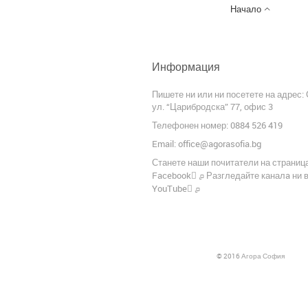

Начало
Информация
Пишете ни или ни посетете на адрес:
ул. “Царибродска” 77, офис 3
Телефонен номер: 0884 526 419
Email:
office@agorasofia.bg
Станете наши почитатели на страница
╢
Facebook
Разгледайте каналa ни 
╢
YouTube
© 2016 Агора София