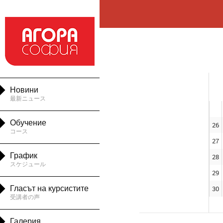

Новини
最新ニュース

Обучение
26
コース
27

График
28
スケジュール
29

Гласът на курсистите
30
受講者の声

Галерия