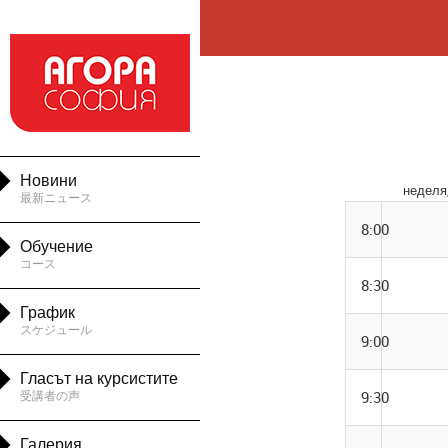

Новини
неделя,
最新ニュース
8:00

Обучение
コース
8:30

График
スケジュール
9:00

Гласът на курсистите
受講者の声
9:30

Галерия