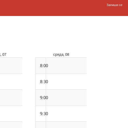
Запиши се
, 07
сряда, 08
8:00
8:30
9:00
9:30