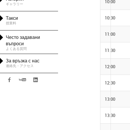
10:00
ギャラリー

Такси
10:30
授業料

11:00
Често задавани
въпроси
よくある質問
11:30

За връзка с нас
連絡先・アクセス
12:00



12:30
13:00
13:30