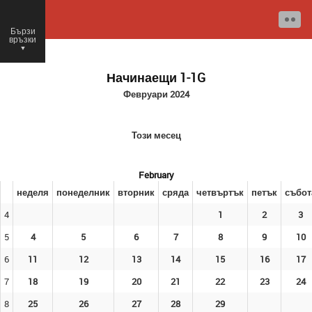
Бързи
връзки
○
Начинаещи 1-1G
Февруари 2024
Този месец
February
неделя
понеделник
вторник
сряда
четвъртък
петък
събот
4
1
2
3
5
4
5
6
7
8
9
10
6
11
12
13
14
15
16
17
7
18
19
20
21
22
23
24
8
25
26
27
28
29