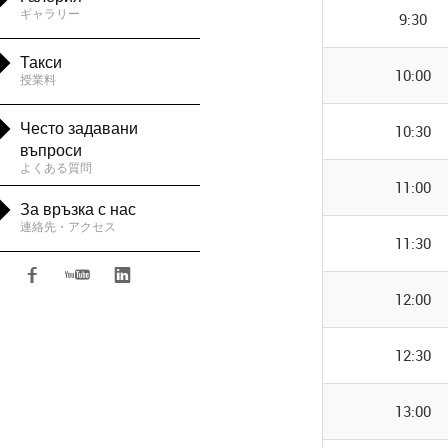
ギャラリー
9:30

Такси
10:00
授業料

Често задавани
10:30
въпроси
よくある質問
11:00

За връзка с нас
連絡先・アクセス
11:30



12:00
12:30
13:00