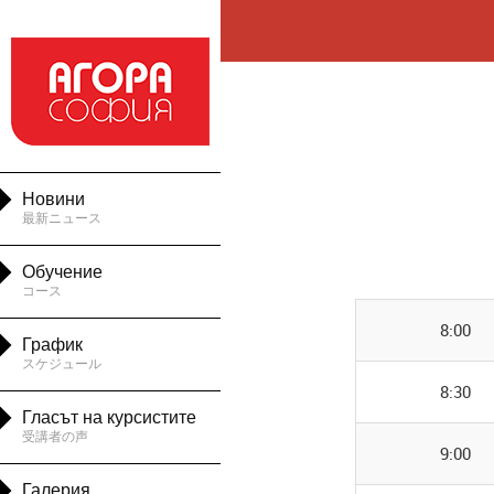

Новини
最新ニュース

Обучение
コース

8:00
График
スケジュール
8:30

Гласът на курсистите
受講者の声
9:00

Галерия