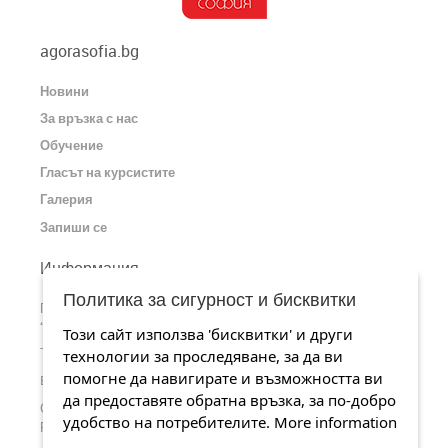
agorasofia.bg
Новини
За връзка с нас
Обучение
Гласът на курсистите
Галерия
Запиши се
Информация
Политика за сигурност и бисквитки
Пишете ни или ни посетете на адрес: София, ул.
“Царибродска” 77, офис 3
Този сайт използва 'бисквитки' и други
Телефонен номер: 0884 526 419
технологии за проследяване, за да ви
помогне да навигирате и възможността ви
Email:
office@agorasofia.bg
да предоставяте обратна връзка, за по-добро
╢
Станете наши почитатели на страницата ни във
Facebook
удобство на потребителите.
More information
╢
Разгледайте каналa ни в
YouTube