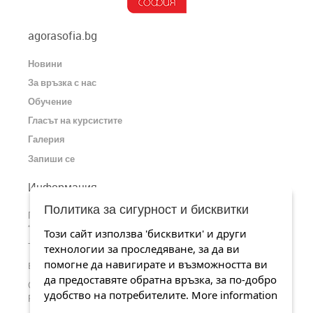
agorasofia.bg
Новини
За връзка с нас
Обучение
Гласът на курсистите
Галерия
Запиши се
Информация
Политика за сигурност и бисквитки
Пишете ни или ни посетете на адрес: София, ул.
“Царибродска” 77, офис 3
Този сайт използва 'бисквитки' и други
Телефонен номер: 0884 526 419
технологии за проследяване, за да ви
помогне да навигирате и възможността ви
Email:
office@agorasofia.bg
да предоставяте обратна връзка, за по-добро
╢
Станете наши почитатели на страницата ни във
Facebook
удобство на потребителите.
More information
╢
Разгледайте каналa ни в
YouTube