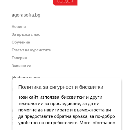
agorasofia.bg
Новини
За връзка с нас
Обучение
Гласът на курсистите
Галерия
Запиши се
Информация
Политика за сигурност и бисквитки
Пишете ни или ни посетете на адрес: София, ул.
“Царибродска” 77, офис 3
Този сайт използва 'бисквитки' и други
Телефонен номер: 0884 526 419
технологии за проследяване, за да ви
помогне да навигирате и възможността ви
Email:
office@agorasofia.bg
да предоставяте обратна връзка, за по-добро
╢
Станете наши почитатели на страницата ни във
Facebook
удобство на потребителите.
More information
╢
Разгледайте каналa ни в
YouTube