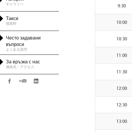
ギャラリー
9:30

Такси
10:00
授業料

Често задавани
10:30
въпроси
よくある質問
11:00

За връзка с нас
連絡先・アクセス
11:30



12:00
12:30
13:00