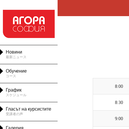

Новини
最新ニュース

Обучение
コース

8:00
График
スケジュール
8:30

Гласът на курсистите
受講者の声
9:00

Галерия